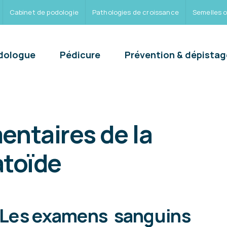
Cabinet de podologie
Pathologies de croissance
Semelles 
dologue
Pédicure
Prévention & dépistag
ntaires de la
atoïde
Les examens sanguins