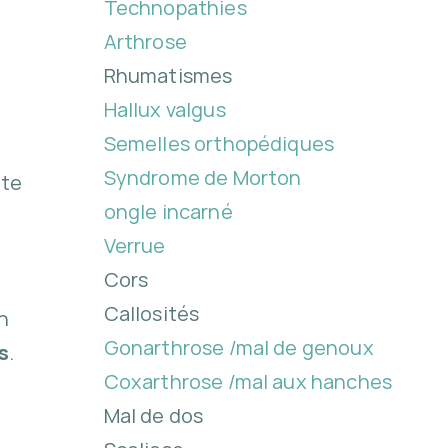
Technopathies
Arthrose
Rhumatismes
Hallux valgus
Semelles orthopédiques
Syndrome de Morton
nte
ongle incarné
Verrue
Cors
Callosités
un
Gonarthrose /mal de genoux
s
.
Coxarthrose /mal aux hanches
Mal de dos