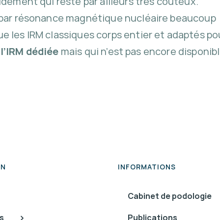
idement qui reste par ailleurs très coûteux.
s par résonance magnétique nucléaire beaucoup
e les IRM classiques corps entier et adaptés po
e
l’IRM dédiée
mais qui n’est pas encore disponib
ON
INFORMATIONS
Cabinet de podologie
s
Publications