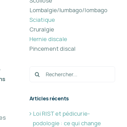
Scoliose
Lombalgie/lumbago/lombago
Sciatique
Cruralgie
Hernie discale
Pincement discal
e
Rechercher:
ns
Articles récents
Loi RIST et pédicurie-
les
podologie : ce qui change