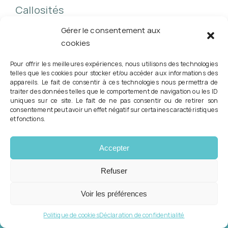
Callosités
Gonarthrose /mal de genoux
Gérer le consentement aux
Coxarthrose /mal aux hanches
cookies
Mal de dos
Pour offrir les meilleures expériences, nous utilisons des technologies
telles que les cookies pour stocker et/ou accéder aux informations des
Scoliose
appareils. Le fait de consentir à ces technologies nous permettra de
traiter des données telles que le comportement de navigation ou les ID
Lombalgie/lumbago/lombago
uniques sur ce site. Le fait de ne pas consentir ou de retirer son
consentement peut avoir un effet négatif sur certaines caractéristiques
Sciatique
et fonctions.
Cruralgie
Hernie discale
Accepter
Pincement discal
Refuser
Voir les préférences
Rechercher:
Politique de cookies
Déclaration de confidentialité
Prendre rendez-vous en ligne