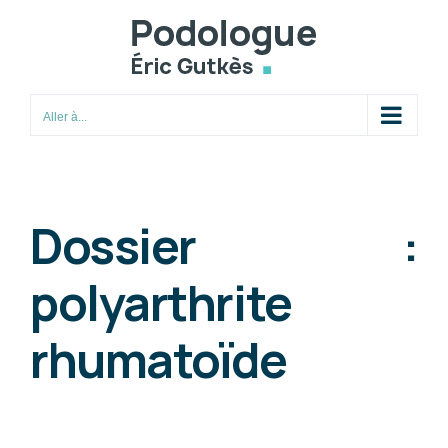
Passer
au
contenu
Aller à...
Dossier :
polyarthrite
rhumatoïde