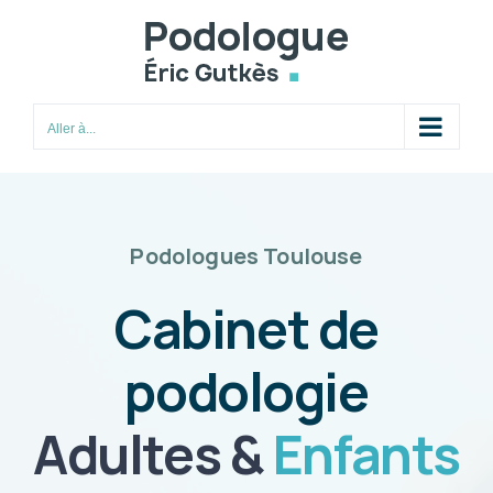
Passer
au
contenu
Aller à...
Podologues Toulouse
Cabinet de
podologie
Adultes &
Enfants