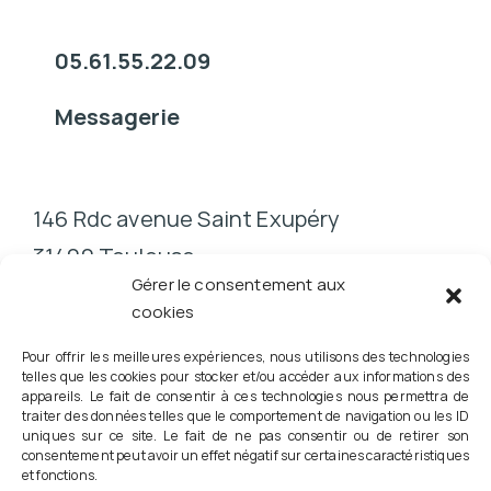
05.61.55.22.09
Messagerie
146 Rdc avenue Saint Exupéry
31400 Toulouse
Gérer le consentement aux
cookies
Pour offrir les meilleures expériences, nous utilisons des technologies
telles que les cookies pour stocker et/ou accéder aux informations des
appareils. Le fait de consentir à ces technologies nous permettra de
traiter des données telles que le comportement de navigation ou les ID
Conformément à la Loi RIST n° 2023-379 du 19 mai 2023,
uniques sur ce site. Le fait de ne pas consentir ou de retirer son
consentement peut avoir un effet négatif sur certaines caractéristiques
vous pouvez consulter directement votre podologue pour la
et fonctions.
prescription d'orthèses plantaires et l'évaluation du risque