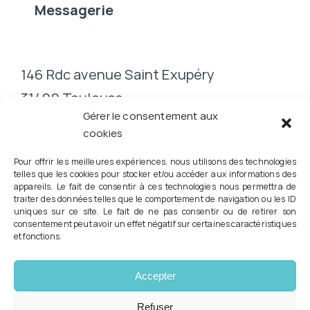
Messagerie
146 Rdc avenue Saint Exupéry
31400 Toulouse
Gérer le consentement aux
cookies
Pour offrir les meilleures expériences, nous utilisons des technologies
telles que les cookies pour stocker et/ou accéder aux informations des
appareils. Le fait de consentir à ces technologies nous permettra de
traiter des données telles que le comportement de navigation ou les ID
Conformément à la Loi RIST n° 2023-379 du 19 mai 2023,
uniques sur ce site. Le fait de ne pas consentir ou de retirer son
consentement peut avoir un effet négatif sur certaines caractéristiques
vous pouvez consulter directement votre podologue pour la
et fonctions.
prescription d'orthèses plantaires et l'évaluation du risque
podologique.
© Copyright 2026 Tous droits réservés - Podologue -
Accepter
Pédicure Eric GUTKES
Mentions légales
|
Politique de confidentialité
|
Contact
Refuser