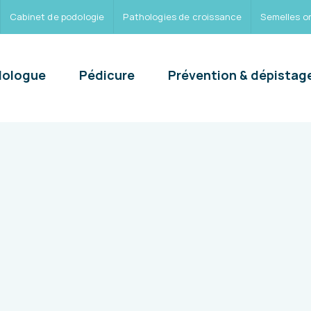
Cabinet de podologie
Pathologies de croissance
Semelles o
ologue
Pédicure
Prévention & dépistag