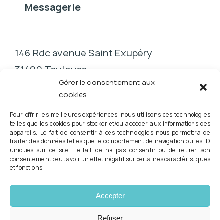
Messagerie
146 Rdc avenue Saint Exupéry
31400 Toulouse
Gérer le consentement aux
cookies
Pour offrir les meilleures expériences, nous utilisons des technologies
telles que les cookies pour stocker et/ou accéder aux informations des
appareils. Le fait de consentir à ces technologies nous permettra de
traiter des données telles que le comportement de navigation ou les ID
Conformément à la Loi RIST n° 2023-379 du 19 mai 2023,
uniques sur ce site. Le fait de ne pas consentir ou de retirer son
consentement peut avoir un effet négatif sur certaines caractéristiques
vous pouvez consulter directement votre podologue pour la
et fonctions.
prescription d'orthèses plantaires et l'évaluation du risque
podologique.
© Copyright 2026 Tous droits réservés - Podologue -
Accepter
Pédicure Eric GUTKES
Mentions légales
|
Politique de confidentialité
|
Contact
Refuser