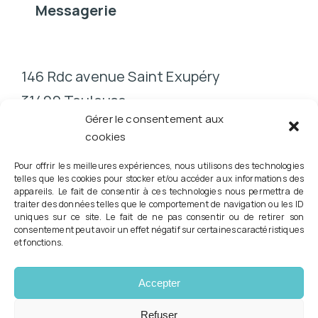
Messagerie
146 Rdc avenue Saint Exupéry
31400 Toulouse
Gérer le consentement aux
cookies
Pour offrir les meilleures expériences, nous utilisons des technologies
telles que les cookies pour stocker et/ou accéder aux informations des
appareils. Le fait de consentir à ces technologies nous permettra de
traiter des données telles que le comportement de navigation ou les ID
Conformément à la Loi RIST n° 2023-379 du 19 mai 2023,
uniques sur ce site. Le fait de ne pas consentir ou de retirer son
consentement peut avoir un effet négatif sur certaines caractéristiques
vous pouvez consulter directement votre podologue pour la
et fonctions.
prescription d'orthèses plantaires et l'évaluation du risque
podologique.
© Copyright 2026 Tous droits réservés - Podologue -
Accepter
Pédicure Eric GUTKES
Mentions légales
|
Politique de confidentialité
|
Contact
Refuser