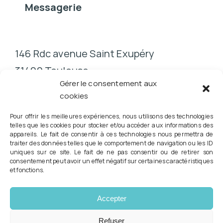
Messagerie
146 Rdc avenue Saint Exupéry
31400 Toulouse
Gérer le consentement aux
cookies
Pour offrir les meilleures expériences, nous utilisons des technologies
telles que les cookies pour stocker et/ou accéder aux informations des
appareils. Le fait de consentir à ces technologies nous permettra de
traiter des données telles que le comportement de navigation ou les ID
Conformément à la Loi RIST n° 2023-379 du 19 mai 2023,
uniques sur ce site. Le fait de ne pas consentir ou de retirer son
consentement peut avoir un effet négatif sur certaines caractéristiques
vous pouvez consulter directement votre podologue pour la
et fonctions.
prescription d'orthèses plantaires et l'évaluation du risque
podologique.
© Copyright 2026 Tous droits réservés - Podologue -
Accepter
Pédicure Eric GUTKES
Mentions légales
|
Politique de confidentialité
|
Contact
Refuser